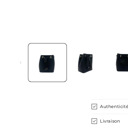
C
Authenticité
o
n
Livraison