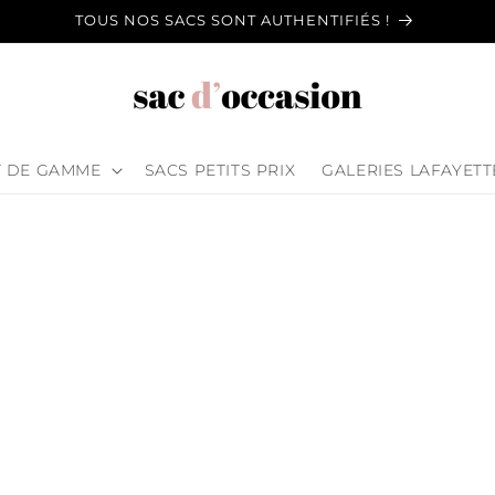
TOUS NOS SACS SONT AUTHENTIFIÉS !
T DE GAMME
SACS PETITS PRIX
GALERIES LAFAYETT