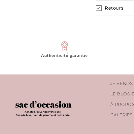
t
Retours
e
n
u
r
é
Authenticité garantie
d
u
c
JE VENDS
t
i
LE BLOG 
b
À PROPO
l
GALERIES
e