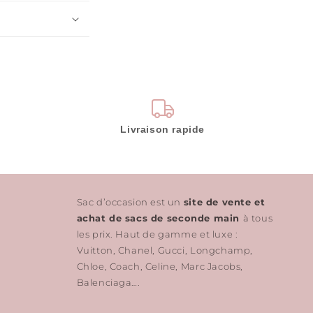
Livraison rapide
Sac d’occasion est un
site de vente et
achat de sacs de seconde main
à tous
les prix. Haut de gamme et luxe :
Vuitton, Chanel, Gucci, Longchamp,
Chloe, Coach, Celine, Marc Jacobs,
Balenciaga….