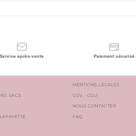
Service après-vente
Paiement sécurisé
MENTIONS LÉGALES
DES SACS
CGV - CGU
S
NOUS CONTACTER
 LAFAYETTE
FAQ