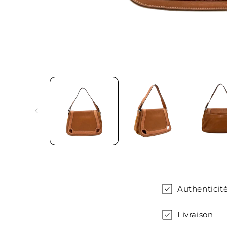
C
Authenticité
o
n
Livraison