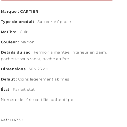
Marque : CARTIER
Type de produit
: Sac porté épaule
Matière
: Cuir
Couleur
: Marron
Détails du sac
:
Fermoir aimantée, intérieur en daim,
pochette sous rabat, poche arrière
Dimensions
: 3
6 x 25 x 9
Défaut
:
Coins légèrement abîmés
État
: Parfait état
Numéro de série certifié authentique
Réf : H4730