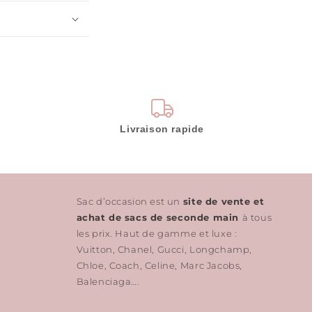
Livraison rapide
Sac d’occasion est un
site de vente et
achat de sacs de seconde main
à tous
les prix. Haut de gamme et luxe :
Vuitton, Chanel, Gucci, Longchamp,
Chloe, Coach, Celine, Marc Jacobs,
Balenciaga….