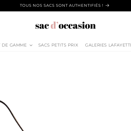
TOUS NOS SACS SONT AUTHENTIFIÉS !
T DE GAMME
SACS PETITS PRIX
GALERIES LAFAYETT