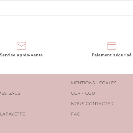
Service après-vente
Paiement sécurisé
MENTIONS LÉGALES
DES SACS
CGV - CGU
S
NOUS CONTACTER
 LAFAYETTE
FAQ