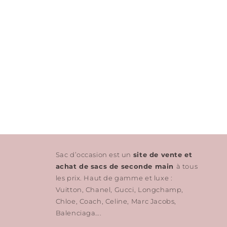
Sac d’occasion est un
site de vente et
achat de sacs de seconde main
à tous
les prix. Haut de gamme et luxe :
Vuitton, Chanel, Gucci, Longchamp,
Chloe, Coach, Celine, Marc Jacobs,
Balenciaga….