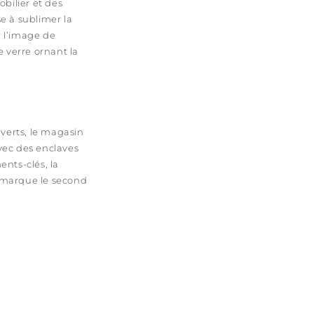
bilier et des
se à sublimer la
à l’image de
e verre ornant la
uverts, le magasin
avec des enclaves
ents-clés, la
, marque le second