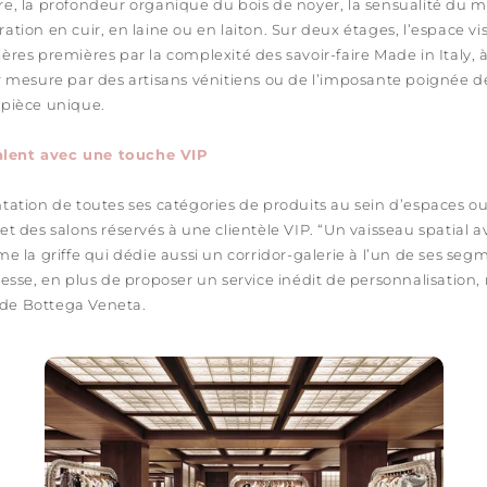
re, la profondeur organique du bois de noyer, la sensualité du mo
ation en cuir, en laine ou en laiton. Sur deux étages, l’espace vi
ères premières par la complexité des savoir-faire Made in Italy, 
ur mesure par des artisans vénitiens ou de l’imposante poignée d
 pièce unique.
lent avec une touche VIP
ntation de toutes ses catégories de produits au sein d’espaces o
et des salons réservés à une clientèle VIP. “Un vaisseau spatial 
me la griffe qui dédie aussi un corridor-galerie à l’un de ses segm
dresse, en plus de proposer un service inédit de personnalisation
de Bottega Veneta.