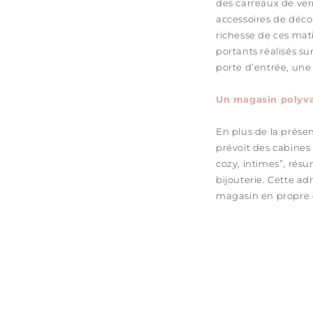
des carreaux de ver
accessoires de décor
richesse de ces mati
portants réalisés s
porte d’entrée, une
Un magasin polyva
En plus de la prése
prévoit des cabines 
cozy, intimes”, résu
bijouterie. Cette a
magasin en propre 