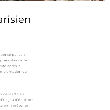
arisien
repensé par son
 présentée cette
ité après la
’implantation du
ion de Matthieu
d’un jeu d’équilibre
ence omniprésente