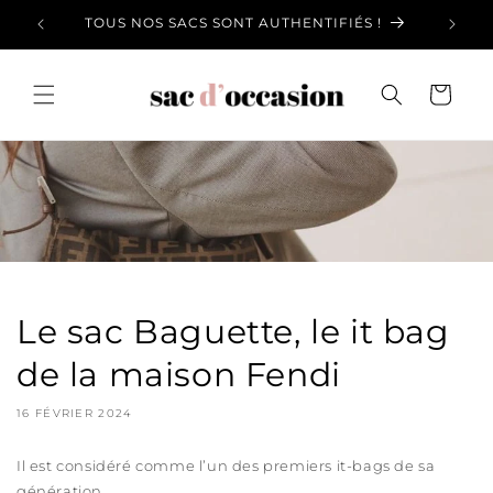
et
passer
at
TOUS NOS SACS SONT AUTHENTIFIÉS !
au
contenu
Panier
Le sac Baguette, le it bag
de la maison Fendi
16 FÉVRIER 2024
Il est considéré comme l’un des premiers it-bags de sa
génération.