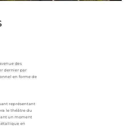
s
e avenue des
er dernier par
ionnel en forme de
sant représentant
ra le théâtre du
quant un moment
métallique en