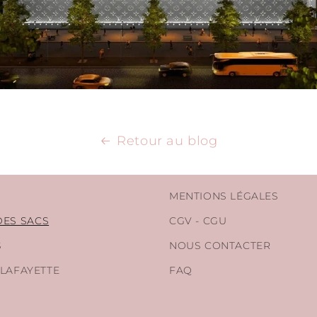
Retour au blog
MENTIONS LÉGALES
DES SACS
CGV - CGU
S
NOUS CONTACTER
 LAFAYETTE
FAQ