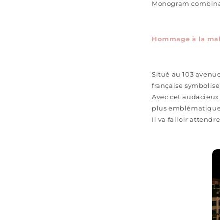
Monogram combinan
Hommage à la mal
Situé au 103 avenu
française symbolise 
Avec cet audacieux 
plus emblématiques
Il va falloir atten